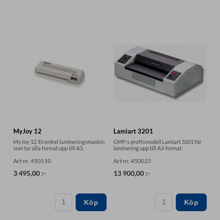
MyJoy 12
Lamiart 3201
MyJoy 12. En enkel lamineringsmaskin
GMP:s proffsmodell Lamiart 3201 för
som tar alla format upp till A3.
laminering upp till A3-format.
Art nr. 450110
Art nr. 450025
3 495,00 :-
13 900,00 :-
Köp
Köp