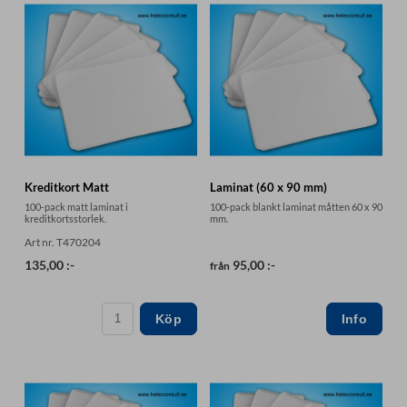
Kreditkort Matt
Laminat (60 x 90 mm)
100-pack matt laminat i
100-pack blankt laminat måtten 60 x 90
kreditkortsstorlek.
mm.
Art nr. T470204
135,00 :-
95,00 :-
från
Köp