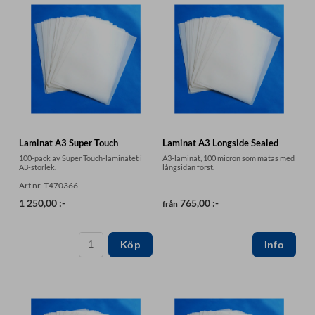
Laminat A3 Super Touch
Laminat A3 Longside Sealed
100-pack av Super Touch-laminatet i
A3-laminat, 100 micron som matas med
A3-storlek.
långsidan först.
Art nr. T470366
1 250,00 :-
765,00 :-
från
Köp