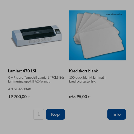
Lamiart 470 LSI
Kreditkort blank
GMP:s proffsmodell Lamiart 470LSI för
100-pack blankt laminat i
laminering upp till A2-format.
kreditkortsstorlek.
Art nr. 450040
19 700,00 :-
95,00 :-
från
Köp