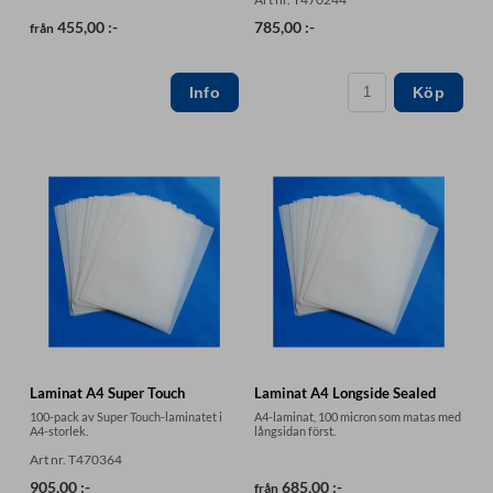
455,00 :-
785,00 :-
från
Köp
Laminat A4 Super Touch
Laminat A4 Longside Sealed
100-pack av Super Touch-laminatet i
A4-laminat, 100 micron som matas med
A4-storlek.
långsidan först.
Art nr. T470364
905,00 :-
685,00 :-
från