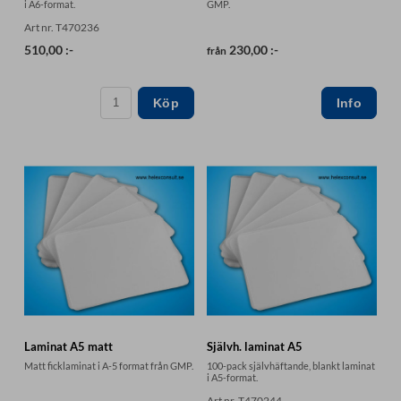
i A6-format.
GMP.
Art nr. T470236
510,00 :-
230,00 :-
från
Köp
Laminat A5 matt
Självh. laminat A5
Matt ficklaminat i A-5 format från GMP.
100-pack självhäftande, blankt laminat
i A5-format.
Art nr. T470244