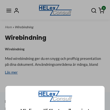
0
Hem
» Wirebindning
Wirebindning
Wirebindning
Med wirebindning ger du en snygg och proffsig presentation
på dina dokument. Användningsområdena är många, bland
annat manualer, instruktionsböcker, kalendrar med mer.
Läs mer
Länkar
Hem