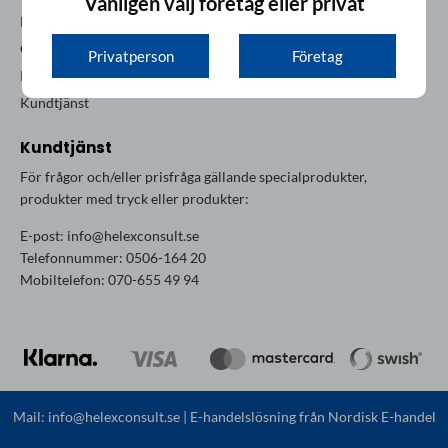
Vänligen välj företag eller privat
Nyheter
Om oss
Privatperson
Företag
Köpvillkor
Kundtjänst
Kundtjänst
För frågor och/eller prisfråga gällande specialprodukter,
produkter med tryck eller produkter:
E-post:
info@helexconsult.se
Telefonnummer: 0506-164 20
Mobiltelefon: 070-655 49 94
Mail:
info@helexconsult.se
| E-handelslösning från
Nordisk E-handel