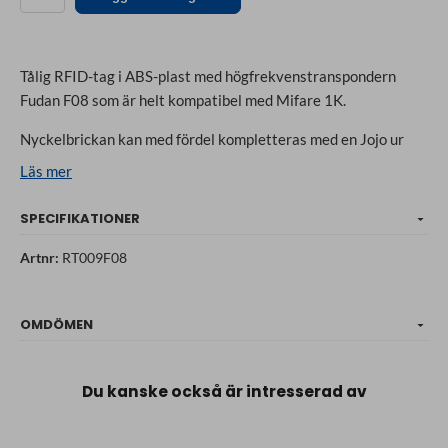
Tålig RFID-tag i ABS-plast med högfrekvenstranspondern
Fudan F08 som är helt kompatibel med Mifare 1K.
Nyckelbrickan kan med fördel kompletteras med en Jojo ur
vårt sortiment. En jojo med nyckelring att sätta RFID-taggen i
Läs mer
gör att du alltid har den med dig, inte tappar bort den och
snabbt får fram taggen när det behövs.
SPECIFIKATIONER
Färger: Blå, grön, röd, svart. Levereras osorterat men Ni kan
Artnr:
RT009F08
ange önskemål av färg i samband med order.
Material: ABS-plast
OMDÖMEN
Tag:en levereras med färdigmonterad nyckelring.
Du kanske också är intresserad av
Säljes & prisanges styckvis samt 100-pack.