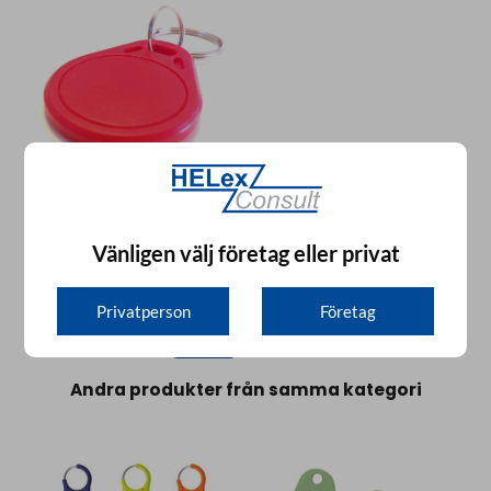
RFID-tag Tearring (Mifare)
100-pack lågpristag Mifare.
Vänligen välj företag eller privat
12,00 :-
från
Privatperson
Företag
Andra produkter från samma kategori