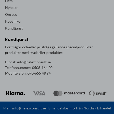
Hem
Nyheter
Om oss
Köpvillkor
Kundtjänst
Kundtjänst
För frågor och/eller prisfråga gällande specialprodukter,
produkter med tryck eller produkter:
E-post:
info@helexconsult.se
Telefonnummer: 0506-164 20
Mobiltelefon: 070-655 49 94
Mail:
info@helexconsult.se
| E-handelslösning från
Nordisk E-handel