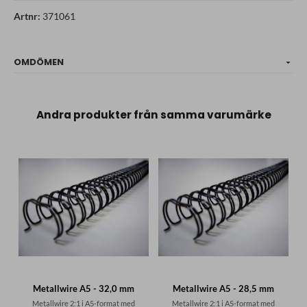
Artnr:
371061
OMDÖMEN
Andra produkter från samma varumärke
Metallwire A5 - 32,0 mm
Metallwire A5 - 28,5 mm
Metallwire 2:1 i A5-format med
Metallwire 2:1 i A5-format med