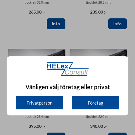
tjocklek 32,0 mm.
tjocklek 28,5 mm.
265,00 :-
235,00 :-
Vänligen välj företag eller privat
Privatperson
Företag
Metallwire A5 - 25,4 mm
Metallwire A5 - 22,0 mm
Metallwire 2:1 i A5-format med
Metallwire 2:1 i A5-format med
tjocklek 25,4 mm.
tjocklek 22,0 mm.
395,00 :-
340,00 :-