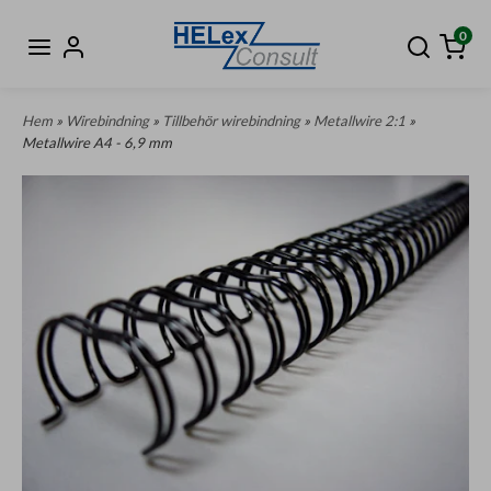
0
Hem
»
Wirebindning
»
Tillbehör wirebindning
»
Metallwire 2:1
»
Metallwire A4 - 6,9 mm