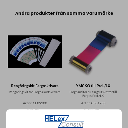
Andra produkter från samma varumärke
Rengöringskit Fargoskrivare
YMCKO till ProL/LX
Rengöringskit för Fargos kortskrivare.
Färgband för fullfärgsutskrifter till
Fargos ProL/LX.
Art nr. CF89200
Art nr. CF81733
395,00 :-
1 475,00 :-
Köp
Köp