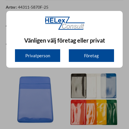
Artnr:
44311-5870F-25
Artnr:
71400-1000-25
Vänligen välj företag eller privat
OMDÖMEN
Privatperson
Företag
Andra produkter från samma kategori