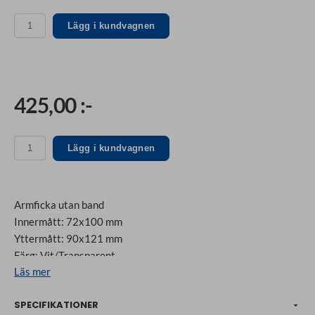
Lägg i kundvagnen
425,00 :-
Lägg i kundvagnen
Armficka utan band
Innermått: 72x100 mm
Yttermått: 90x121 mm
Färg: Vit/Transparent
Läs mer
Material: Vinyl
Säljes i 25, 50 eller 100 pack
SPECIFIKATIONER